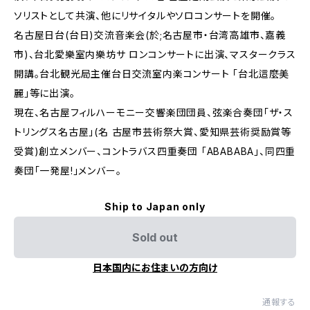
ソリストとして共演、他にリサイタルやソロコンサートを開催。
名古屋日台(台日)交流音楽会(於;名古屋市・台湾高雄市、嘉義
市)、台北愛樂室内樂坊サ ロンコンサートに出演、マスタークラス
開講。台北観光局主催台日交流室内楽コンサート 「台北這麼美
麗」等に出演。
現在、名古屋フィルハーモニー交響楽団団員、弦楽合奏団「ザ・ス
トリングス名古屋」(名 古屋市芸術祭大賞、愛知県芸術奨励賞等
受賞)創立メンバー、コントラバス四重奏団 「ABABABA」、同四重
奏団「一発屋!」メンバー。
Ship to Japan only
Sold out
日本国内にお住まいの方向け
通報する