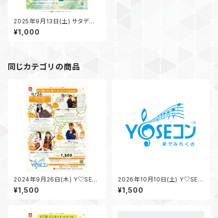
2025年9月13日(土) サタデー･
モーニング･コンサート vol.20
¥1,000
〜土曜日の朝、ヴィオラ奏者
「叶澤尚子」さんと過ごすクラシ
カルタイム〜【ゲスト：井上裕介
（コントラバス）】
同じカテゴリの商品
2024年9月26日(木) Y♡SEコ
2026年10月10日(土) Y♡SEコ
ン vol.71 “September”《1日
ン vol.84 “October” ♪豪
¥1,500
¥1,500
通し券》 ♪豪華なラインナップ
華なラインナップで音楽三昧の1
で音楽三昧の1日を♪
日を♪