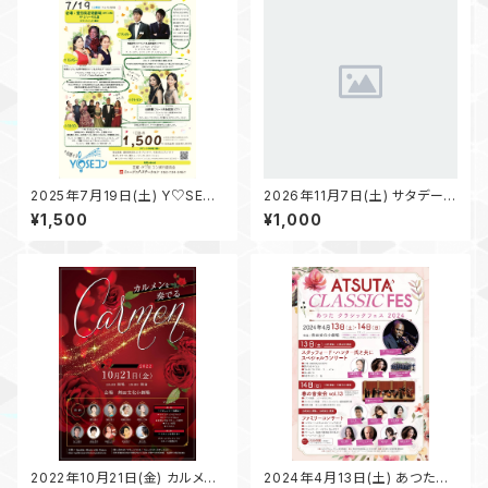
2025年7月19日(土) Y♡SEコ
2026年11月7日(土) サタデー･
ン vol.78 “July”《1日通し券》
モーニング･コンサート vol.41
¥1,500
¥1,000
♪豪華なラインナップで音楽
〜土曜日の朝、素敵なアーテ
三昧の1日を♪
ィストと過ごすクラシカルタイ
ム〜
2022年10月21日(金) カルメン
2024年4月13日(土) あつたク