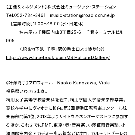
【主催＆マネジメント】株式会社ミュージック･ステーション
Tel.052-734-3461
music-station@road.ocn.ne.jp
［営業時間］11:00〜18:00（水・日定休）
名古屋市千種区内山3丁目25-6 千種ターミナルビル
905
（JR＆地下鉄「千種」駅④番出口より徒歩1分）
https://www.facebook.com/MS.Hall.and.Gallery/
《叶澤尚子》プロフィール Naoko Kanozawa, Viola
福島県いわき市出身。
桐朋女子高等学校音楽科を経て、桐朋学園大学音楽学部卒業。
高校在学中にヴィオラに転向。第3回横浜国際音楽コンクール弦
楽器部門第1位。2013年よりサイトウキネンオーケストラに参加す
るほか、これまでにPMF、東京・春・音楽祭、小澤征爾音楽塾、小
澤国際室内楽アカデミー奥志賀などに参加。カルテットゼーレの