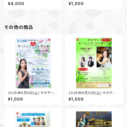
を奏でる@熱田文化小劇場
ラシックフェス 2024@熱田文
¥4,000
¥1,000
化小劇場
その他の商品
2026年6月6日(土) サタデー･
2026年9月12日(土) サタデー･
モーニング･コンサート vol.33
モーニング･コンサート vol.37
¥1,000
¥1,000
〜土曜日の朝、ピアニスト鬼
〜土曜日の朝、ピアニスト「小
頭久美子さんと共に過ごすアー
島千加子」さんと過ごすクラシカ
ティストと過ごすクラシカルタイ
ルタイム〜
ム〜