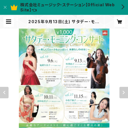
株式会社ミュージック・ステーション【0fficial Web
Site】👈
2025年9月13日(土) サタデー･モー
ニング･コンサート vol.20 〜土曜
日の朝、ヴィオラ奏者「叶澤尚子」さん
と過ごすクラシカルタイム〜【ゲスト：
井上裕介（コントラバス）】 | Music
Station