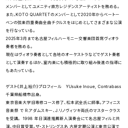
メンバーとしてユメニティ直方レジデンスアーティストを務める。
また、KOTO QUARTETのメンバーとして2020年からベートー
ベンの弦楽四重奏曲全曲チクルスをはじめとしてさまざまな公演
を行なっている。
2025年3月まで名古屋フィルハーモニー交響楽団首席ヴィオラ
奏者を務める。
現在はヴィオラ奏者として各地のオーケストラなどでゲスト奏者
として演奏するほか、室内楽にも積極的に取り組み後進の指導に
もあたっている。
ゲスト《井上裕介》プロフィール YUsuke Inoue, Contrabass
千葉県船橋市出身。
東京音楽大学旧専修コース修了、松本武全氏に師事。アフィニス
音楽祭 で R.アダムスキー、J.リノヴィツキ両氏のマスタークラス
を受講。 1998 年日演連推薦新人演奏会にて名古屋フィルと共
演、中日賞受賞。ザ・ストリングス名 古屋定期公演と東京公演で