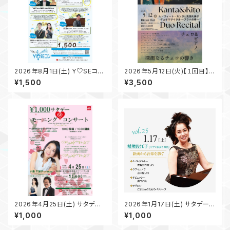
2026年8月1日(土) Y♡SEコン
2026年5月12日(火)【１回目】ル
vol.83 “August” ♪豪華なラ
ドヴィート・カンタ(Vc)＆鬼頭久
¥1,500
¥3,500
インナップで音楽三昧の1日を♪
美子(Pf) デュオリサイタル 〜プ
ラハの春〜深淵なるチェコの響
き@HITOMIホール
2026年4月25日(土) サタデー･
2026年1月17日(土) サタデー･
モーニング･コンサート vol.29
モーニング･コンサート vol.25
¥1,000
¥1,000
〜土曜日の朝、ピアニスト「小
〜土曜日の朝、ピアニスト稲
島千加子」さんと過ごすクラシカ
熊佐江子さんと過ごすクラシカ